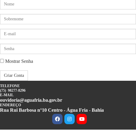
Nome
Sobrenome
E-
mail
Insira
uma
senha
Mostrar Senha
Criar Conta
TELEFONE
(75) 98277-8296
E-MAIL
ouvidoria@aguafria.ba.gov.br
ENDEREÇO
Rua Rui Barbosa n°10 Centro - Água Fria - Bahia